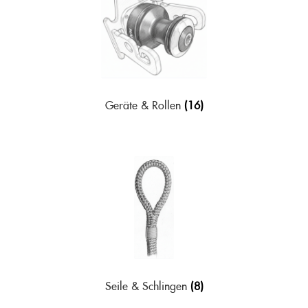
Sonstiges Zeug
Unterm
öffnen
Warenkorb
Info
Unterm
öffnen
Geräte & Rollen
(16)
Blog
Seile & Schlingen
(8)