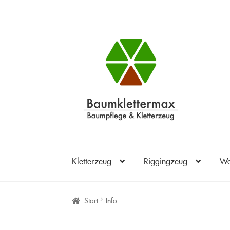
Zur
Zum
Navigation
Inhalt
springen
springen
Kletterzeug
Riggingzeug
We
Start
Info