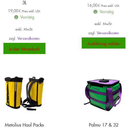
3L
16,00
€
Preis exkl. USt.
19,00
€
Vorrätig
Preis exkl. USt.
Vorrätig
exkl. MwSt.
exkl. MwSt.
zzgl.
Versandkosten
zzgl.
Versandkosten
D
Ausführung wählen
P
In den Warenkorb
w
m
V
a
D
O
k
a
d
P
g
w
Metolius Haul Packs
Palmu 17 & 32