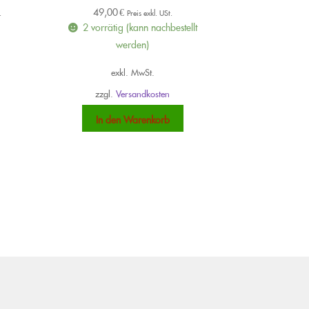
49,00
€
.
Preis exkl. USt.
2 vorrätig (kann nachbestellt
werden)
exkl. MwSt.
zzgl.
Versandkosten
ieses
rodukt
In den Warenkorb
eist
ehrere
arianten
uf.
ie
ptionen
önnen
uf
er
roduktseite
ewählt
erden