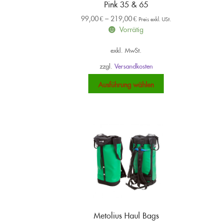
Pink 35 & 65
99,00
€
–
219,00
€
Preis exkl. USt.
Vorrätig
exkl. MwSt.
zzgl.
Versandkosten
Dieses
Ausführung wählen
Produkt
weist
mehrere
Varianten
auf.
Die
Optionen
können
auf
der
Produktseite
gewählt
Metolius Haul Bags
werden