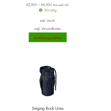
42,00
€
–
66,00
€
Preis exkl. USt.
Vorrätig
exkl. MwSt.
zzgl.
Versandkosten
ieses
Dieses
Ausführung wählen
rodukt
Produkt
eist
weist
ehrere
mehrere
arianten
Varianten
uf.
auf.
ie
Die
ptionen
Optionen
önnen
können
uf
auf
er
der
roduktseite
Produktseite
ewählt
gewählt
erden
werden
Singing Rock Urna