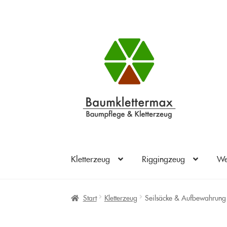
Zur
Zum
Navigation
Inhalt
springen
springen
Kletterzeug
Riggingzeug
We
Start
Kletterzeug
Seilsäcke & Aufbewahrung