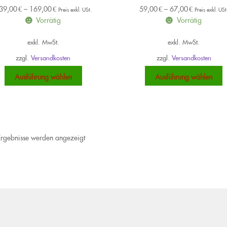
39,00
€
–
169,00
€
59,00
€
–
67,00
€
Preis exkl. USt.
Preis exkl. USt
Vorrätig
Vorrätig
exkl. MwSt.
exkl. MwSt.
zzgl.
Versandkosten
zzgl.
Versandkosten
Dieses
D
Ausführung wählen
Ausführung wählen
Produkt
P
weist
w
mehrere
m
Varianten
V
auf.
a
 Ergebnisse werden angezeigt
Die
D
Optionen
O
können
k
auf
a
der
d
Produktseite
P
gewählt
g
werden
w