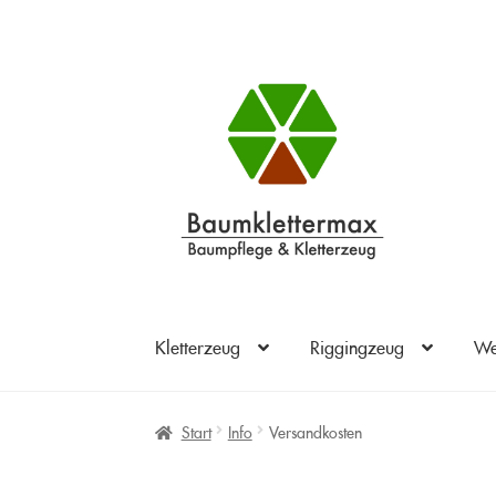
Zur
Zum
Navigation
Inhalt
springen
springen
Kletterzeug
Riggingzeug
We
Start
Info
Versandkosten