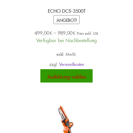
Produktseite
ECHO DCS-3500T
gewählt
ANGEBOT!
werden
499,00
€
–
989,00
€
Preis exkl. USt.
Verfügbar bei Nachbestellung
exkl. MwSt.
zzgl.
Versandkosten
Dieses
Ausführung wählen
Produkt
weist
mehrere
Varianten
auf.
Die
Optionen
können