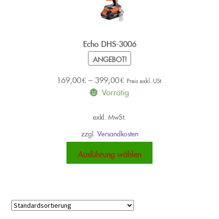
auf
der
Produktseite
Echo DHS-3006
gewählt
ANGEBOT!
werden
169,00
€
–
399,00
€
Preis exkl. USt.
Vorrätig
exkl. MwSt.
zzgl.
Versandkosten
Dieses
Ausführung wählen
Produkt
weist
mehrere
Varianten
auf.