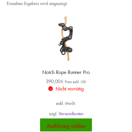
Einzelnes Ergebnis wird angezeigt
Notch Rope Runner Pro
390,00
€
Preis exkl. USt.
Nicht vorrätig
exkl. MwSt.
zzgl.
Versandkosten
Dieses
Ausführung wählen
Produkt