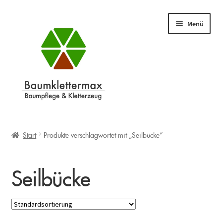
Zur
Zum
Menü
Navigation
Inhalt
springen
springen
Shop
Unterm
öffnen
Start
Produkte verschlagwortet mit „Seilbücke“
Warenkorb
Seilbücke
Info
Unterm
öffnen
Blog