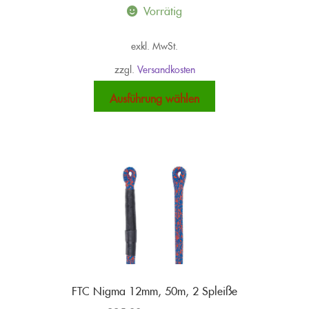
Vorrätig
exkl. MwSt.
zzgl.
Versandkosten
Dieses
Ausführung wählen
Produkt
weist
mehrere
Varianten
auf.
Die
Optionen
können
auf
der
Produktseite
FTC Nigma 12mm, 50m, 2 Spleiße
gewählt