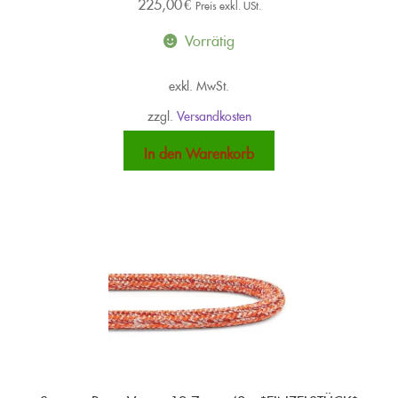
225,00
€
werden
Preis exkl. USt.
Vorrätig
exkl. MwSt.
zzgl.
Versandkosten
In den Warenkorb