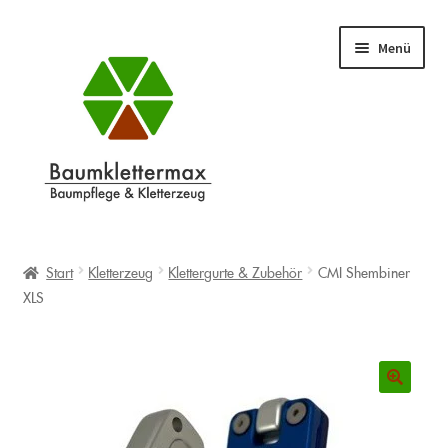
Zur
Zum
Menü
Navigation
Inhalt
springen
springen
Shop
Unterm
öffnen
Start
Kletterzeug
Klettergurte & Zubehör
CMI Shembiner
Warenkorb
XLS
Info
Unterm
öffnen
Blog