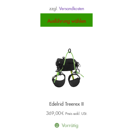
zzgl.
Versandkosten
Dieses
Ausführung wählen
Produkt
weist
mehrere
Varianten
auf.
Die
Optionen
können
auf
der
Produktseite
Edelrid Treerex II
gewählt
369,00
€
werden
Preis exkl. USt.
Vorrätig