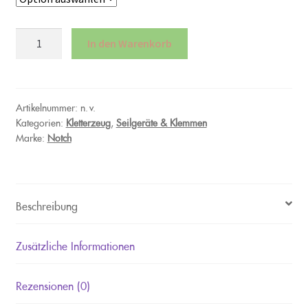
Notch
In den Warenkorb
Rope
Runner
Vertec
"Friction
Artikelnummer:
n. v.
Kategorien:
Kletterzeug
,
Seilgeräte & Klemmen
Body
Marke:
Notch
&
Aeris
Kit"
Menge
Beschreibung
Zusätzliche Informationen
Rezensionen (0)