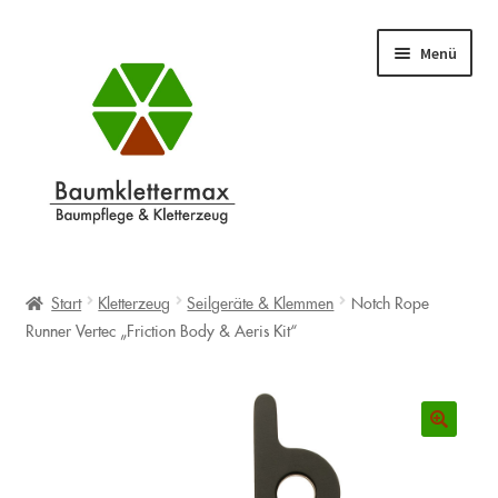
Zur
Zum
Menü
Navigation
Inhalt
springen
springen
Shop
Unterm
öffnen
Start
Kletterzeug
Seilgeräte & Klemmen
Notch Rope
Warenkorb
Runner Vertec „Friction Body & Aeris Kit“
Info
Unterm
öffnen
Blog