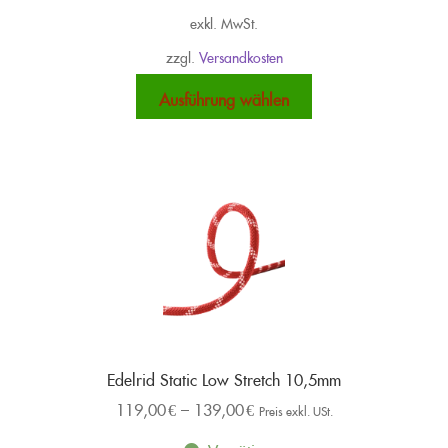
exkl. MwSt.
zzgl.
Versandkosten
Dieses
Ausführung wählen
Produkt
weist
mehrere
Varianten
auf.
Die
Optionen
können
auf
der
Produktseite
Edelrid Static Low Stretch 10,5mm
gewählt
119,00
€
–
139,00
€
werden
Preis exkl. USt.
Vorrätig