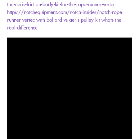
the-aeris-friction-body-kit-for-the-rope-runner-vertec
https://notchequipment.com/notch-insider/notch-rope-
runner-vertec-with-bollard-vs-aeris-pulley-kit-whats-the-
real-difference