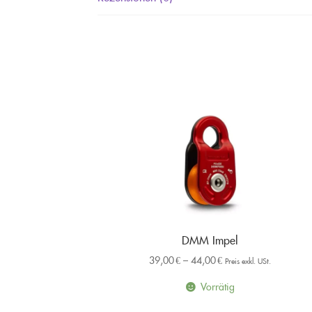
DMM Impel
39,00
€
–
44,00
€
Preis exkl. USt.
Vorrätig