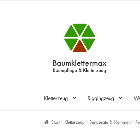
Zur
Zum
Navigation
Inhalt
springen
springen
Kletterzeug
Riggingzeug
We
Start
Kletterzeug
Seilgeräte & Klemmen
Pe