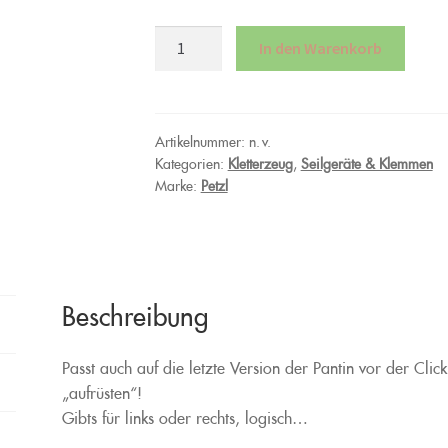
Petzl
In den Warenkorb
Pantin
Click
Ersatzberiemung
Menge
Artikelnummer:
n. v.
Kategorien:
Kletterzeug
,
Seilgeräte & Klemmen
Marke:
Petzl
Beschreibung
Passt auch auf die letzte Version der Pantin vor der Cli
„aufrüsten“!
Gibts für links oder rechts, logisch…