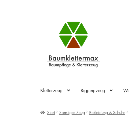
Zur
Zum
Navigation
Inhalt
springen
springen
Kletterzeug
Riggingzeug
We
Start
Sonstiges Zeug
Bekleidung & Schuhe