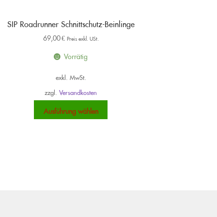
SIP Roadrunner Schnittschutz-Beinlinge
69,00
€
Preis exkl. USt.
Vorrätig
exkl. MwSt.
zzgl.
Versandkosten
Dieses
Ausführung wählen
Produkt
weist
mehrere
Varianten
auf.
Die
Optionen
können
auf
der