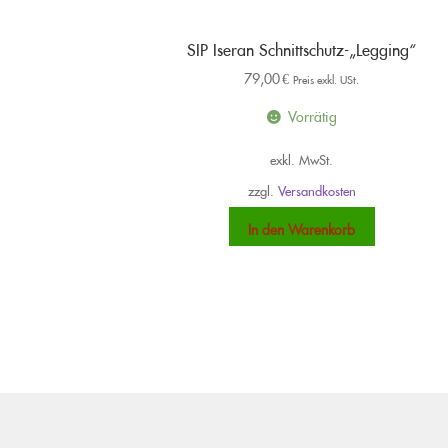
SIP Iseran Schnittschutz-„Legging“
79,00
€
Preis exkl. USt.
Vorrätig
exkl. MwSt.
zzgl.
Versandkosten
In den Warenkorb