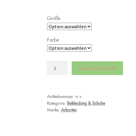
Größe
Farbe
Schnittschutzhose
In den Warenkorb
Arbortec
Breatheflex
Pro,
Typ
Artikelnummer:
n. v.
Kategorie:
Bekleidung & Schuhe
A,
Marke:
Arbortec
Klasse
1
Menge